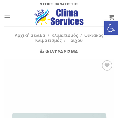
Skip
ΝΤΕΒΕΣ ΠΑΝΑΓΙΩΤΗΣ
to
content
Ανοίξτε
Αρχική σελίδα
/
Κλιματισμός
/
Οικιακός
Κλιματισμός
/
Τοίχου
ΦΙΛΤΡΆΡΙΣΜΑ
Add to
Wishlist