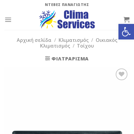
Skip
ΝΤΕΒΕΣ ΠΑΝΑΓΙΩΤΗΣ
to
content
Ανοίξτε
Αρχική σελίδα
/
Κλιματισμός
/
Οικιακός
Κλιματισμός
/
Τοίχου
ΦΙΛΤΡΆΡΙΣΜΑ
Add to
Wishlist