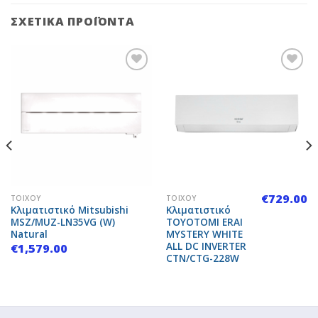
ΣΧΕΤΙΚΆ ΠΡΟΪΌΝΤΑ
Add to
Add to
Wishlist
Wishlist
€
729.00
ΤΟΊΧΟΥ
ΤΟΊΧΟΥ
Κλιματιστικό Mitsubishi
Κλιματιστικό
MSZ/MUZ-LN35VG (W)
TOYOTOMI ERAI
Natural
MYSTERY WHITE
ALL DC INVERTER
€
1,579.00
CTN/CTG-228W