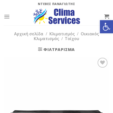
Skip
ΝΤΕΒΕΣ ΠΑΝΑΓΙΩΤΗΣ
to
content
Ανοίξτε
Αρχική σελίδα
/
Κλιματισμός
/
Οικιακός
Κλιματισμός
/
Τοίχου
ΦΙΛΤΡΆΡΙΣΜΑ
Add to
Wishlist